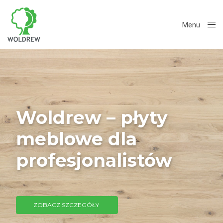
Menu
Close
Woldrew – płyty
meblowe dla
profesjonalistów
ZOBACZ SZCZEGÓŁY