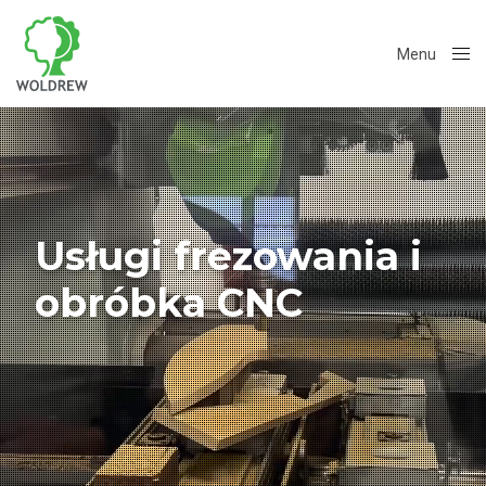
Menu
Close
Usługi frezowania i
obróbka CNC